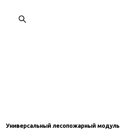
ИЗГОТОВЛЕНИЕ МЕТАЛЛОКОНСТРУКЦИЙ ЛЮБОЙ СЛОЖНОСТИ
+7 (776) 000 80 88
+7 (776) 088 00 80
Обратный звонок
Универсальный лесопожарный модуль