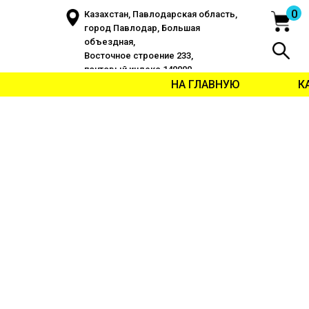
0
Казахстан, Павлодарская область,
город Павлодар, Большая
объездная,
Восточное строение 233,
почтовый индекс 140000
НА ГЛАВНУЮ
К