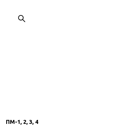
ИЗГОТОВЛЕНИЕ МЕТАЛЛОКОНСТРУКЦИЙ ЛЮБОЙ СЛОЖНОСТИ
+7 (776) 000 80 88
+7 (776) 088 00 80
Обратный звонок
ПМ-1, 2, 3, 4