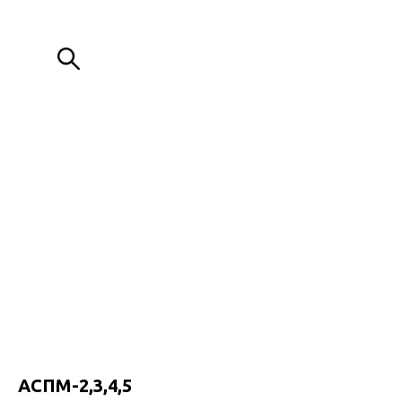
ИЗГОТОВЛЕНИЕ МЕТАЛЛОКОНСТРУКЦИЙ ЛЮБОЙ СЛОЖНОСТИ
+7 (776) 000 80 88
+7 (776) 088 00 80
Обратный звонок
АСПМ-2,3,4,5