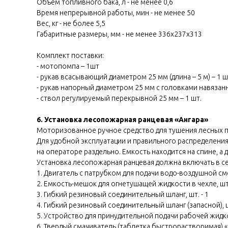
Объём топливного бака, л - не менее 0,6
Время непрерывной работы, мин - не менее 50
Вес, кг - не более 5,5
Габаритные размеры, мм - не менее 336х237х313
Комплект поставки:
- мотопомпа – 1шт
- рукав всасывающий диаметром 25 мм (длина – 5 м) – 1 ш
- рукав напорный диаметром 25 мм с головками навязанны
- ствол регулируемый перекрывной 25 мм – 1 шт.
6. Установка лесопожарная ранцевая «Ангара»
Моторизованное ручное средство для тушения лесных 
Для удобной эксплуатации и правильного распределени
на операторе раздельно.
Емкость находится на спине, а
Установка лесопожарная ранцевая должна включать в 
1. Двигатель с патрубком для подачи водо-воздушной смес
2. Емкость-мешок для огнетушащей жидкости в чехле, шт.
3. Гибкий резиновый соединительный шланг, шт. - 1
4. Гибкий резиновый соединительный шланг (запасной), шт
5. Устройство для принудительной подачи рабочей жидкос
6. Твердый смачиватель (таблетка быстрорастворимая) «С