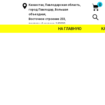
0
Казахстан, Павлодарская область,
город Павлодар, Большая
объездная,
Восточное строение 233,
почтовый индекс 140000
НА ГЛАВНУЮ
К