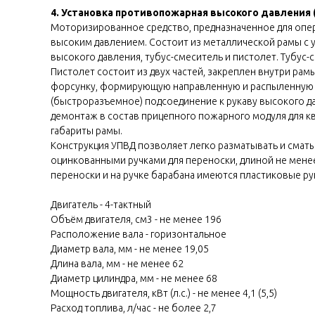
4. Установка противопожарная высокого давления
Моторизированное средство, предназначенное для опер
высоким давлением. Состоит из металлической рамы с 
высокого давления, тубус-смеситель и пистолет. Тубус
Пистолет состоит из двух частей, закреплен внутри ра
форсунку, формирующую направленную и распыленную с
(быстроразъемное) подсоединение к рукаву высокого да
демонтаж в состав прицепного пожарного модуля для кв
габариты рамы.
Конструкция УПВД позволяет легко разматывать и сматы
оцинкованными ручками для переноски, длиной не менее 
переноски и на ручке барабана имеются пластиковые ру
Двигатель - 4-тактный
Объём двигателя, см3 - не менее 196
Расположение вала - горизонтальное
Диаметр вала, мм - не менее 19,05
Длина вала, мм - не менее 62
Диаметр цилиндра, мм - не менее 68
Мощность двигателя, кВт (л.с.) - не менее 4,1 (5,5)
Расход топлива, л/час - не более 2,7