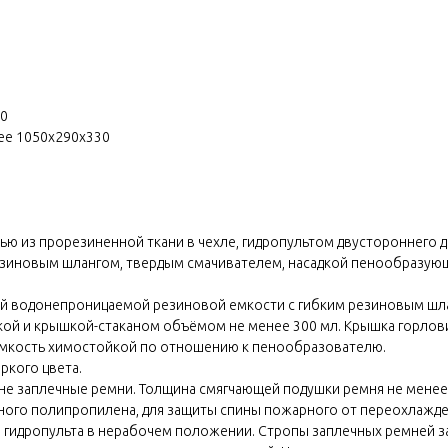
20
лее 1050х290х330
ю из прорезиненной ткани в чехле, гидропультом двустороннего 
езиновым шлангом, твердым смачивателем, насадкой пенообразующ
ой водонепроницаемой резиновой емкости с гибким резиновым шлан
ткой и крышкой-стаканом объёмом не менее 300 мл. Крышка горло
 Емкость химостойкой по отношению к пенообразователю.
ркого цвета.
ине заплечные ремни. Толщина смягчающей подушки ремня не менее
ного полипропилена, для защиты спины пожарного от переохлажде
ия гидропульта в нерабочем положении. Стропы заплечных ремней 