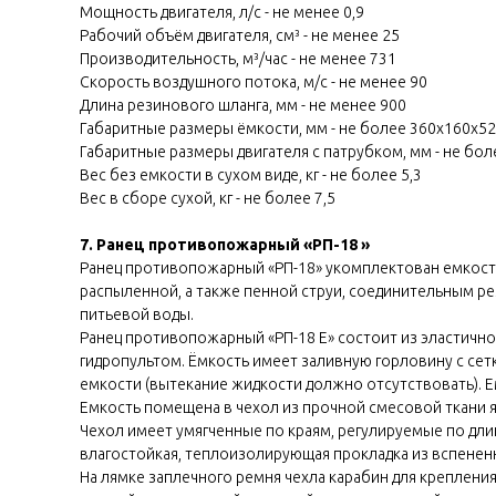
Мощность двигателя, л/с - не менее 0,9
Рабочий объём двигателя, см³ - не менее 25
Производительность, м³/час - не менее 731
Скорость воздушного потока, м/с - не менее 90
Длина резинового шланга, мм - не менее 900
Габаритные размеры ёмкости, мм - не более 360х160х5
Габаритные размеры двигателя с патрубком, мм - не бо
Вес без емкости в сухом виде, кг - не более 5,3
Вес в сборе сухой, кг - не более 7,5
7. Ранец противопожарный «РП-18 »
Ранец противопожарный «РП-18» укомплектован емкость
распыленной, а также пенной струи, соединительным р
питьевой воды.
Ранец противопожарный «РП-18 Е» состоит из эластичн
гидропультом. Ёмкость имеет заливную горловину с се
емкости (вытекание жидкости должно отсутствовать).
Емкость помещена в чехол из прочной смесовой ткани я
Чехол имеет умягченные по краям, регулируемые по дл
влагостойкая, теплоизолирующая прокладка из вспенен
На лямке заплечного ремня чехла карабин для креплен