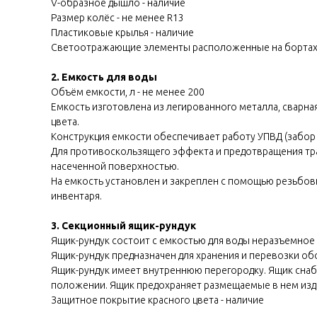
V-образное дышло - наличие
Размер колёс - не менее R13
Пластиковые крылья - наличие
Светоотражающие элементы расположенные на бортах 
2. Емкость для воды
Объём емкости, л - не менее 200
Емкость изготовлена из легированного металла, сварна
цвета.
Конструкция емкости обеспечивает работу УПВД (забор 
Для противоскользящего эффекта и предотвращения тра
насеченной поверхностью.
На емкость установлен и закреплен с помощью резьбов
инвентаря.
3. Секционный ящик-рундук
Ящик-рундук состоит с емкостью для воды неразъемное
Ящик-рундук предназначен для хранения и перевозки об
Ящик-рундук имеет внутреннюю перегородку. Ящик сна
положении. Ящик предохраняет размещаемые в нем изде
Защитное покрытие красного цвета - наличие