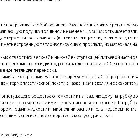
хол и представлять собой резиновый мешок с широкими регулируе
мягчающую подушку толщиной не менее 10 мм. Ёмкость имеет зал
ую герметичность емкости (вытекание жидкости должно отсутство
 и иметь встроенную теплоизолирующую прокладку из материала н
ных отверстиях верхней и нижней выступающей литьевой части 
ены натяжные пряжки для подгонки заплечных ремней без постор
в виде петли для переноски.
шитыми в них стропами. На стропах предусмотрены быстро расстеги
дом термопластической печати с названием изделия и реквизитами
 огнетушащего вещества от ёмкости к направляющему патрубку во
 из цветного металла и иметь хром-никелевое покрытие. Патрубок
ятором подачи жидкости и наконечник-распылитель. Подсоединение
ляющим в специальное отверстие в корпусе двигателя.
ным охлаждением