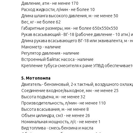
Давление, атм - не менее 170
Расход жидкости, л/мин - не более 10
Длина шланга высокого давления, м - не менее 50
Вес, кг - не более 62
Габаритные размеры, мм - не более 650х550х550
Рукав всасывающий - ВГ-18 (рабочее давление - 10 атм.)
Длина рукава всасывающего ВГ-18 или эквивалента, м - н
Манометр - наличие
Регулятор давления - наличие
Встроенный байпас насоса - наличие
Крепление тубуcа-смесителя к раме УПВД обеспечиваетс
5. Мотопомпа
Двигатель - бензиновый, 2-х тактный, воздушного охлаж
Соединение входное/выходное, мм - не менее 25
Высота подъёма, м - не менее 32
Производительность, л/мин - не менее 110
Высота всасывания, м - не менее 8
Объем цилиндра, см3 - не менее 26
Номинальная мощность, л/с - не менее 1
Вид топлива - смесь бензина и масла