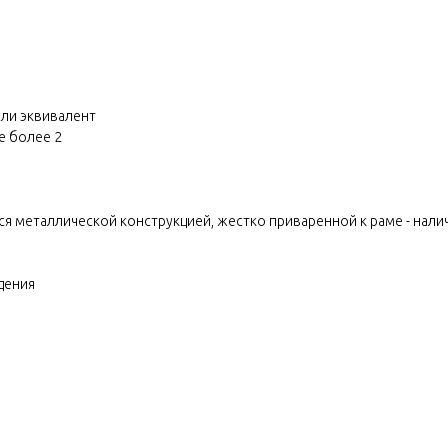
 или эквивалент
е более 2
я металлической конструкцией, жестко приваренной к раме - нали
дения