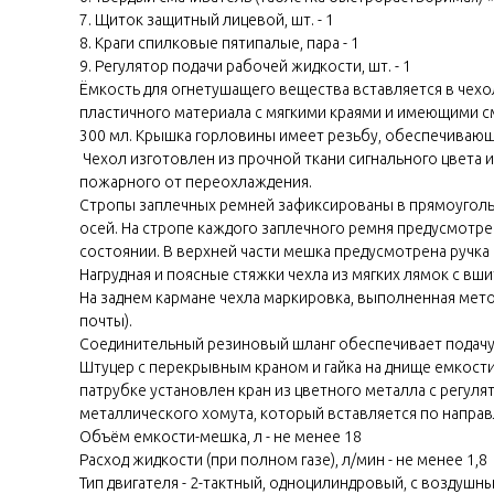
7. Щиток защитный лицевой, шт. - 1
8. Краги спилковые пятипалые, пара - 1
9. Регулятор подачи рабочей жидкости, шт. - 1
Ёмкость для огнетушащего вещества вставляется в че
пластичного материала с мягкими краями и имеющими с
300 мл. Крышка горловины имеет резьбу, обеспечивающ
Чехол изготовлен из прочной ткани сигнального цвета
пожарного от переохлаждения.
Стропы заплечных ремней зафиксированы в прямоуголь
осей. На стропе каждого заплечного ремня предусмотр
состоянии. В верхней части мешка предусмотрена ручка 
Нагрудная и поясные стяжки чехла из мягких лямок с в
На заднем кармане чехла маркировка, выполненная мето
почты).
Соединительный резиновый шланг обеспечивает подачу
Штуцер с перекрывным краном и гайка на днище емкости
патрубке установлен кран из цветного металла с регул
металлического хомута, который вставляется по направ
Объём емкости-мешка, л - не менее 18
Расход жидкости (при полном газе), л/мин - не менее 1,8
Тип двигателя - 2-тактный, одноцилиндровый, с воздуш