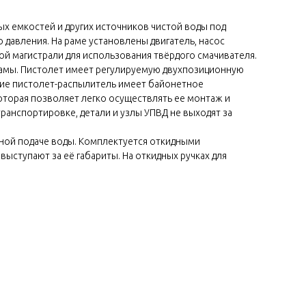
х емкостей и других источников чистой воды под
давления. На раме установлены двигатель, насос
ой магистрали для использования твёрдого смачивателя.
 рамы. Пистолет имеет регулируемую двухпозиционную
ние пистолет-распылитель имеет байонетное
которая позволяет легко осуществлять ее монтаж и
ранспортировке, детали и узлы УПВД не выходят за
нной подаче воды. Комплектуется откидными
ыступают за её габариты. На откидных ручках для