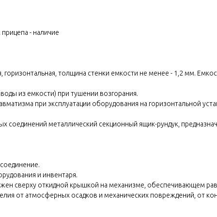
прицепа - наличие
я, горизонтальная, толщина стенки емкости не менее - 1,2 мм. Ем
воды из емкости) при тушении возгорания.
вматизма при эксплуатации оборудования на горизонтальной уста
ых соединений металлический секционный ящик-рундук, предназнач
 соединение.
орудования и инвентаря.
бжен сверху откидной крышкой на механизме, обеспечивающем ра
лия от атмосферных осадков и механических повреждений, от ко