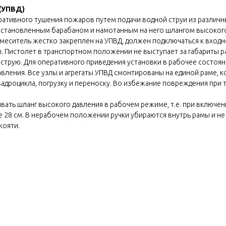
 (УПВД)
ативного тушения пожаров путем подачи водной струи из различны
установленным барабаном и намотанным на него шлангом высокого 
-смеситель жестко закреплён на УПВД, должен подключаться к входн
мы. Пистолет в транспортном положении не выступает за габариты
трую. Для оперативного приведения установки в рабочее состоя
вления. Все узлы и агрегаты УПВД смонтированы на единой раме, 
адроцикла, погрузку и переноску. Во избежание повреждения при т
вать шланг высокого давления в рабочем режиме, т.е. при включе
28 см. В нерабочем положении ручки убираются внутрь рамы и не в
кояти.