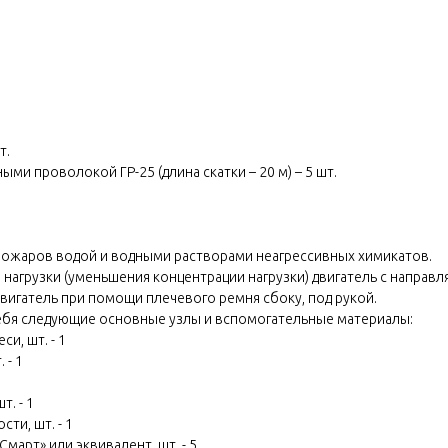
т.
ми проволокой ГР-25 (длина скатки – 20 м) – 5 шт.
пожаров водой и водными растворами неагрессивных химикатов.
я нагрузки (уменьшения концентрации нагрузки) двигатель с напр
 двигатель при помощи плечевого ремня сбоку, под рукой.
себя следующие основные узлы и вспомогательные материалы:
и, шт. - 1
 - 1
. - 1
ти, шт. - 1
март» или эквивалент, шт. - 5