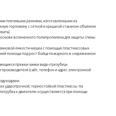
мыми плечевыми ремнями, изготовленными из
ивную горловину с сеткой и крышкой-стаканом объёмом
вать).
а основе вспененного полипропилена для защиты спины
резиновой емкости-мешка с помощью пластмассовых
онней помощи под рост бойца-пожарного в снаряженном
вающиеся пряжки-замки вида «трезубец».
 производителя (сайт, телефон и адрес электронной
здуходувки.
 из ударопрочной, термостойкой пластмассы. На
 патрубка к двигателю осуществляется при помощи