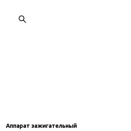
ИЗГОТОВЛЕНИЕ МЕТАЛЛОКОНСТРУКЦИЙ ЛЮБОЙ СЛОЖНОСТИ
+7 (776) 000 80 88
+7 (776) 088 00 80
Обратный звонок
Аппарат зажигательный