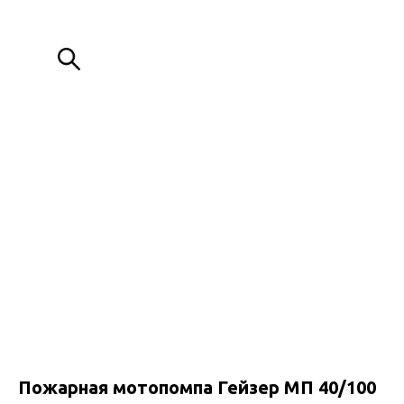
ИЗГОТОВЛЕНИЕ МЕТАЛЛОКОНСТРУКЦИЙ ЛЮБОЙ СЛОЖНОСТИ
+7 (776) 000 80 88
+7 (776) 088 00 80
Обратный звонок
Пожарная мотопомпа Гейзер МП 40/100